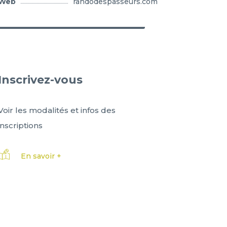
Web
randodespasseurs.com
Inscrivez-vous
Voir les modalités et infos des
inscriptions
En savoir +